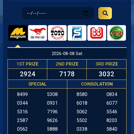
2026-08-08 Sat
1ST PRIZE
2ND PRIZE
3RD PRIZE
2924
7178
3032
SPECIAL
CONSOLATION
8499
5308
8580
0834
0344
0931
6018
6077
5316
7196
5062
5546
2587
9626
5502
8203
0562
5888
0338
5840